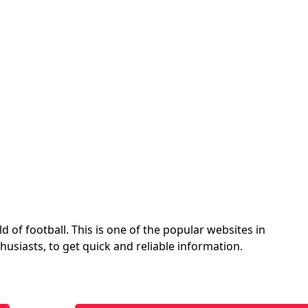
of football. This is one of the popular websites in
husiasts, to get quick and reliable information.