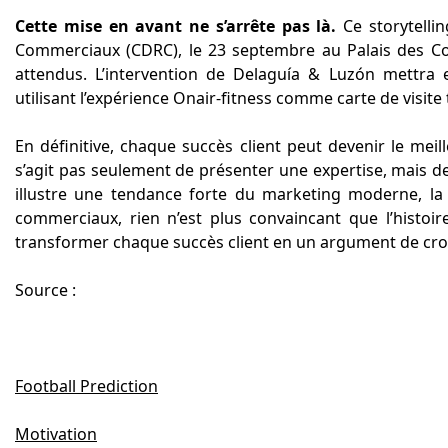
Cette mise en avant ne s’arrête pas là.
Ce storytelli
Commerciaux (CDRC), le 23 septembre au Palais des Co
attendus. L’intervention de Delaguía & Luzón mettra
utilisant l’expérience Onair-fitness comme carte de visite 
En définitive, chaque succès client peut devenir le meil
s’agit pas seulement de présenter une expertise, mais d
illustre une tendance forte du marketing moderne, l
commerciaux, rien n’est plus convaincant que l’histoire
transformer chaque succès client en un argument de cro
Source :
Football Prediction
Motivation