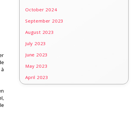
October 2024
September 2023
August 2023
July 2023
June 2023
er
de
May 2023
 à
April 2023
en
l,
le