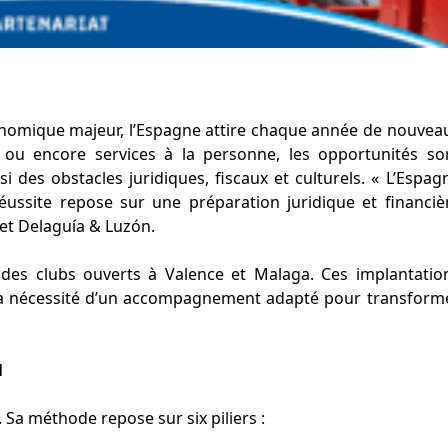
onomique majeur, l’Espagne attire chaque année de nouvea
t ou encore services à la personne, les opportunités so
 des obstacles juridiques, fiscaux et culturels. « L’Espag
réussite repose sur une préparation juridique et financiè
net Delaguía & Luzón.
c des clubs ouverts à Valence et Malaga. Ces implantatio
et la nécessité d’un accompagnement adapté pour transform
l
Sa méthode repose sur six piliers :