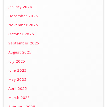
January 2026
December 2025
November 2025
October 2025
September 2025
August 2025
July 2025
June 2025
May 2025
April 2025
March 2025
February 2025