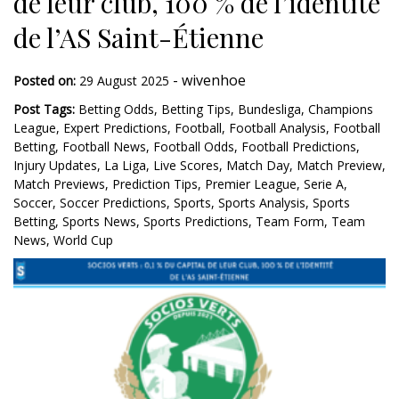
de leur club, 100 % de l’identité
de l’AS Saint-Étienne
-
wivenhoe
Posted on:
29 August 2025
Post Tags:
Betting Odds
,
Betting Tips
,
Bundesliga
,
Champions
League
,
Expert Predictions
,
Football
,
Football Analysis
,
Football
Betting
,
Football News
,
Football Odds
,
Football Predictions
,
Injury Updates
,
La Liga
,
Live Scores
,
Match Day
,
Match Preview
,
Match Previews
,
Prediction Tips
,
Premier League
,
Serie A
,
Soccer
,
Soccer Predictions
,
Sports
,
Sports Analysis
,
Sports
Betting
,
Sports News
,
Sports Predictions
,
Team Form
,
Team
News
,
World Cup