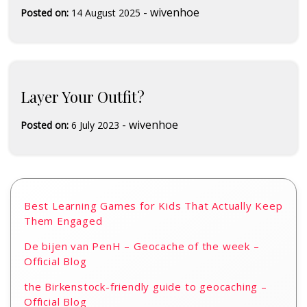
-
wivenhoe
Posted on:
14 August 2025
Layer Your Outfit?
-
wivenhoe
Posted on:
6 July 2023
Best Learning Games for Kids That Actually Keep
Them Engaged
De bijen van PenH – Geocache of the week –
Official Blog
the Birkenstock-friendly guide to geocaching –
Official Blog