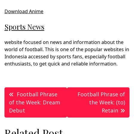
Download Anime
Sports News
website focused on news and information about the
world of football. This is one of the popular websites in
Indonesia accessed by sports fans, especially football
enthusiasts, to get quick and reliable information.
Post
Football Phrase
Football Phrase of
navigation
of the Week: Dream
the Week: (to)
Debut
Retain
Related Post