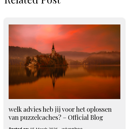
welk advies heb jij voor het oplossen
van puzzelcaches? – Official Blog
-
wivenhoe