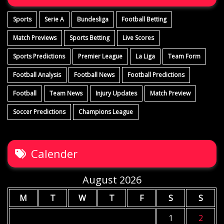
Sports
Serie A
Bundesliga
Football Betting
Match Previews
Sports Betting
Live Scores
Sports Predictions
Premier League
La Liga
Team Form
Football Analysis
Football News
Football Predictions
Football
Team News
Injury Updates
Match Preview
Soccer Predictions
Champions League
Calender
August 2026
M
T
W
T
F
S
S
1
2