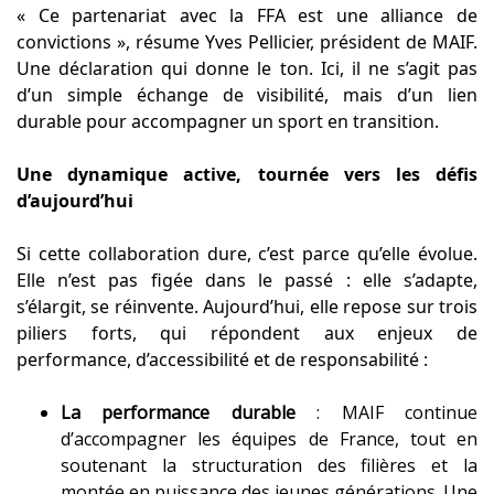
« Ce partenariat avec la FFA est une alliance de
convictions », résume Yves Pellicier, président de MAIF.
Une déclaration qui donne le ton. Ici, il ne s’agit pas
d’un simple échange de visibilité, mais d’un lien
durable pour accompagner un sport en transition.
Une dynamique active, tournée vers les défis
d’aujourd’hui
Si cette collaboration dure, c’est parce qu’elle évolue.
Elle n’est pas figée dans le passé : elle s’adapte,
s’élargit, se réinvente. Aujourd’hui, elle repose sur trois
piliers forts, qui répondent aux enjeux de
performance, d’accessibilité et de responsabilité :
La performance durable
: MAIF continue
d’accompagner les équipes de France, tout en
soutenant la structuration des filières et la
montée en puissance des jeunes générations. Une