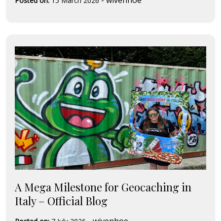
Posted on:
15 March 2026
A Mega Milestone for Geocaching in
Italy – Official Blog
-
wivenhoe