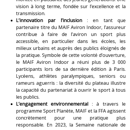
vision à long terme, fondée sur l’excellence et la
transmission.
L’innovation par l’inclusion
: en tant que
partenaire titre du MAIF Aviron Indoor, l’assureur
contribue à faire de l’aviron un sport plus
accessible, en particulier dans les écoles, les
milieux urbains et auprès des publics éloignés de
la pratique. Symbole de cette volonté d’ouverture,
le MAIF Aviron Indoor a réuni plus de 3 000
participants lors de sa dernière édition à Paris.
Lycéens, athlètes paralympiques, seniors ou
rameurs aguerris : la diversité du plateau illustre
la capacité du partenariat à ouvrir le sport à tous
les publics.
L’engagement environnemental
: à travers le
programme Sport Planète, MAIF et la FFA agissent
concrètement pour une pratique plus
responsable. En 2023, la Semaine nationale de