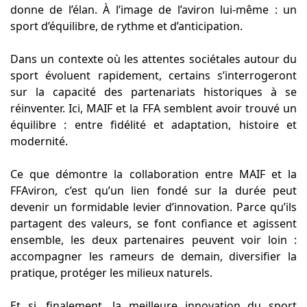
donne de l’élan. À l’image de l’aviron lui-même : un
sport d’équilibre, de rythme et d’anticipation.
Dans un contexte où les attentes sociétales autour du
sport évoluent rapidement, certains s’interrogeront
sur la capacité des partenariats historiques à se
réinventer. Ici, MAIF et la FFA semblent avoir trouvé un
équilibre : entre fidélité et adaptation, histoire et
modernité.
Ce que démontre la collaboration entre MAIF et la
FFAviron, c’est qu’un lien fondé sur la durée peut
devenir un formidable levier d’innovation. Parce qu’ils
partagent des valeurs, se font confiance et agissent
ensemble, les deux partenaires peuvent voir loin :
accompagner les rameurs de demain, diversifier la
pratique, protéger les milieux naturels.
Et si, finalement, la meilleure innovation du sport