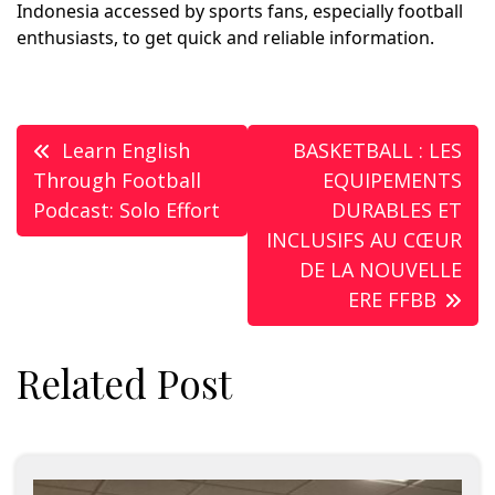
Indonesia accessed by sports fans, especially football
enthusiasts, to get quick and reliable information.
Post
Learn English
BASKETBALL : LES
navigation
Through Football
EQUIPEMENTS
Podcast: Solo Effort
DURABLES ET
INCLUSIFS AU CŒUR
DE LA NOUVELLE
ERE FFBB
Related Post