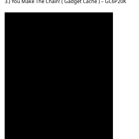
3.) You Make The Chain! ( Gadget Cache ) – GC6P20K