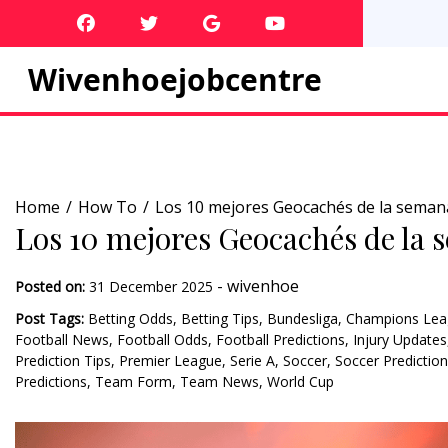
Skip
to
content
Wivenhoejobcentre
Home
How To
Los 10 mejores Geocachés de la semana 
Los 10 mejores Geocachés de la s
-
wivenhoe
Posted on:
31 December 2025
Post Tags:
Betting Odds
,
Betting Tips
,
Bundesliga
,
Champions Lea
Football News
,
Football Odds
,
Football Predictions
,
Injury Updates
Prediction Tips
,
Premier League
,
Serie A
,
Soccer
,
Soccer Predictio
Predictions
,
Team Form
,
Team News
,
World Cup