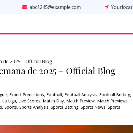
abc1245@example.com
Yourloca
de 2025 – Official Blog
emana de 2025 – Official Blog
gue
,
Expert Predictions
,
Football
,
Football Analysis
,
Football Betting
,
,
La Liga
,
Live Scores
,
Match Day
,
Match Preview
,
Match Previews
,
ns
,
Sports
,
Sports Analysis
,
Sports Betting
,
Sports News
,
Sports