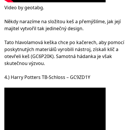
Video by geotabg.
Někdy narazíme na složitou keš a přemýšlíme, jak její
majitel vytvořil tak jedinečný design.
Tato hlavolamová keška chce po kačerech, aby pomocí
poskytnutých materiálů vyrobili nástroj, získali klíč a
otevřeli keš (GC6P20K). Samotná hádanka je však
skutečnou výzvou.
4.) Harry Potters TB-Schloss – GC9ZD1Y