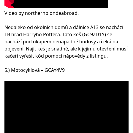
Video by northernblondeabroad.
Nedaleko od okolních domů a dálnice A13 se nachází
TB hrad Harryho Pottera. Tato keš (GC9ZD1Y) se
nachází pod okapem nenápadné budovy a čeká na
objevení. Najít keš je snadné, ale k jejímu otevření musí
kačeři vyřešit kód pomocí nápovědy z listingu.
5.) Motocyklová – GCAY4V9