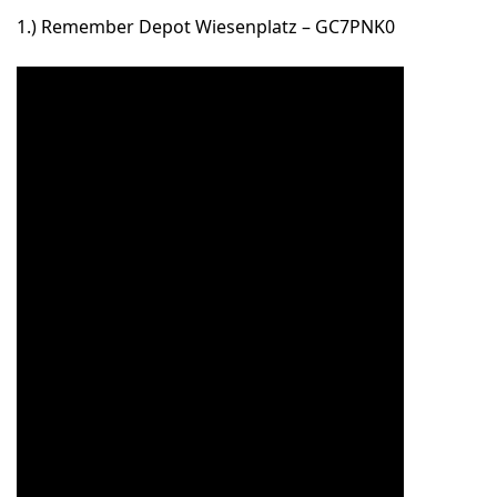
1.) Remember Depot Wiesenplatz – GC7PNK0