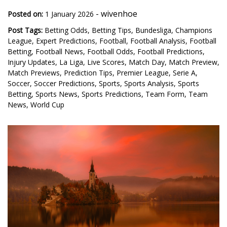
-
wivenhoe
Posted on:
1 January 2026
Post Tags:
Betting Odds
,
Betting Tips
,
Bundesliga
,
Champions
League
,
Expert Predictions
,
Football
,
Football Analysis
,
Football
Betting
,
Football News
,
Football Odds
,
Football Predictions
,
Injury Updates
,
La Liga
,
Live Scores
,
Match Day
,
Match Preview
,
Match Previews
,
Prediction Tips
,
Premier League
,
Serie A
,
Soccer
,
Soccer Predictions
,
Sports
,
Sports Analysis
,
Sports
Betting
,
Sports News
,
Sports Predictions
,
Team Form
,
Team
News
,
World Cup