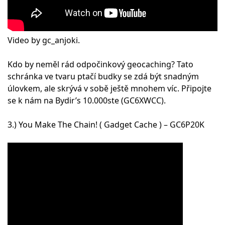
Video by gc_anjoki.
Kdo by neměl rád odpočinkový geocaching? Tato
schránka ve tvaru ptačí budky se zdá být snadným
úlovkem, ale skrývá v sobě ještě mnohem víc. Připojte
se k nám na Bydir’s 10.000ste (GC6XWCC).
3.) You Make The Chain! ( Gadget Cache ) – GC6P20K