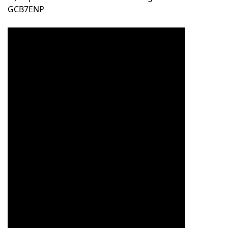
GCB7ENP