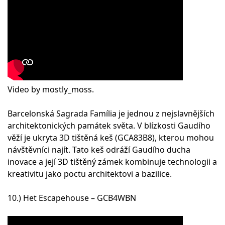
Video by mostly_moss.
Barcelonská Sagrada Família je jednou z nejslavnějších
architektonických památek světa. V blízkosti Gaudího
věží je ukryta 3D tištěná keš (GCA83B8), kterou mohou
návštěvníci najít. Tato keš odráží Gaudího ducha
inovace a její 3D tištěný zámek kombinuje technologii a
kreativitu jako poctu architektovi a bazilice.
10.) Het Escapehouse – GCB4WBN