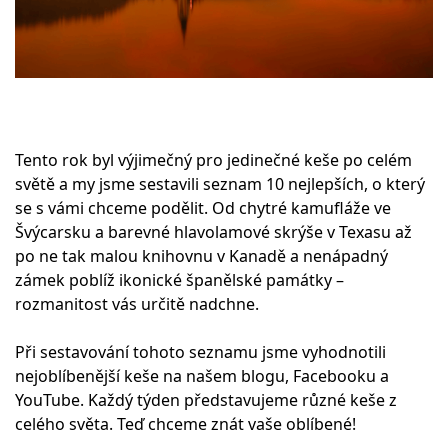
Tento rok byl výjimečný pro jedinečné keše po celém
světě a my jsme sestavili seznam 10 nejlepších, o který
se s vámi chceme podělit. Od chytré kamufláže ve
Švýcarsku a barevné hlavolamové skrýše v Texasu až
po ne tak malou knihovnu v Kanadě a nenápadný
zámek poblíž ikonické španělské památky –
rozmanitost vás určitě nadchne.
Při sestavování tohoto seznamu jsme vyhodnotili
nejoblíbenější keše na našem blogu, Facebooku a
YouTube. Každý týden představujeme různé keše z
celého světa. Teď chceme znát vaše oblíbené!