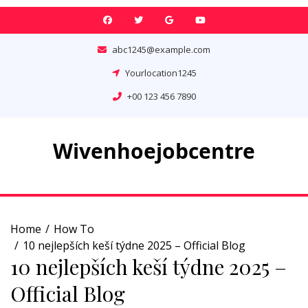
Skip
to
content
abc1245@example.com
Yourlocation1245
+00 123 456 7890
Wivenhoejobcentre
Home
How To
10 nejlepších keší týdne 2025 – Official Blog
10 nejlepších keší týdne 2025 –
Official Blog