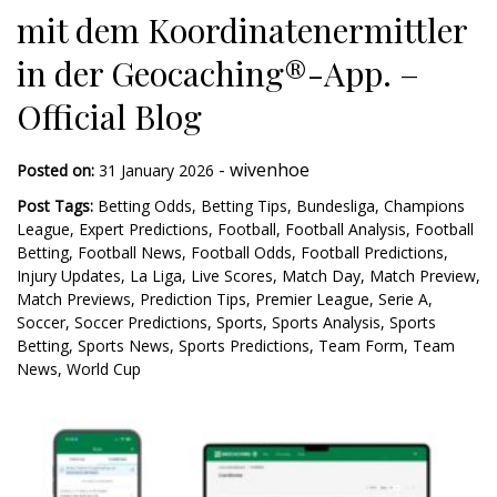
mit dem Koordinatenermittler
in der Geocaching®-App. –
Official Blog
-
wivenhoe
Posted on:
31 January 2026
Post Tags:
Betting Odds
,
Betting Tips
,
Bundesliga
,
Champions
League
,
Expert Predictions
,
Football
,
Football Analysis
,
Football
Betting
,
Football News
,
Football Odds
,
Football Predictions
,
Injury Updates
,
La Liga
,
Live Scores
,
Match Day
,
Match Preview
,
Match Previews
,
Prediction Tips
,
Premier League
,
Serie A
,
Soccer
,
Soccer Predictions
,
Sports
,
Sports Analysis
,
Sports
Betting
,
Sports News
,
Sports Predictions
,
Team Form
,
Team
News
,
World Cup