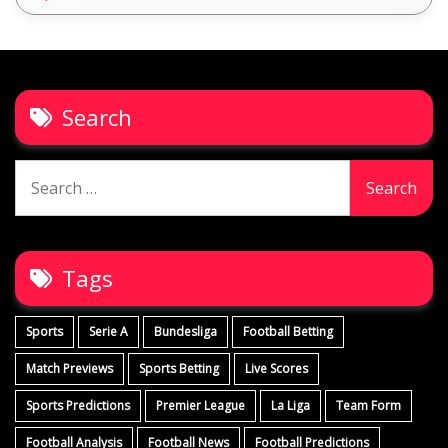
Search
Search
for:
Tags
Sports
Serie A
Bundesliga
Football Betting
Match Previews
Sports Betting
Live Scores
Sports Predictions
Premier League
La Liga
Team Form
Football Analysis
Football News
Football Predictions