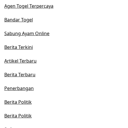
Agen Togel Terpercaya
Bandar Togel
Sabung Ayam Online
Berita Terkini
Artikel Terbaru
Berita Terbaru
Penerbangan
Berita Politik
Berita Politik