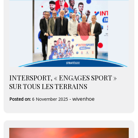
INTERSPORT, « ENGAGES SPORT »
SUR TOUS LES TERRAINS
-
wivenhoe
Posted on:
6 November 2025