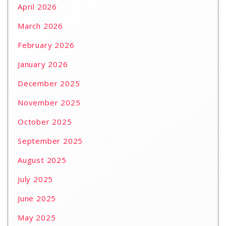
April 2026
March 2026
February 2026
January 2026
December 2025
November 2025
October 2025
September 2025
August 2025
July 2025
June 2025
May 2025