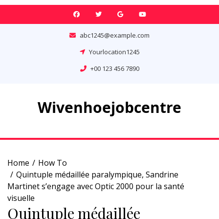
Skip
to
content
abc1245@example.com
Yourlocation1245
+00 123 456 7890
Wivenhoejobcentre
Home
How To
Quintuple médaillée paralympique, Sandrine
Martinet s’engage avec Optic 2000 pour la santé
visuelle
Quintuple médaillée