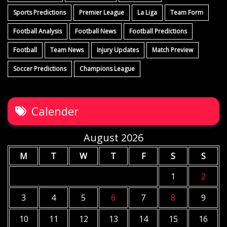
Sports Predictions
Premier League
La Liga
Team Form
Football Analysis
Football News
Football Predictions
Football
Team News
Injury Updates
Match Preview
Soccer Predictions
Champions League
Calender
August 2026
M
T
W
T
F
S
S
1
2
3
4
5
6
7
8
9
10
11
12
13
14
15
16