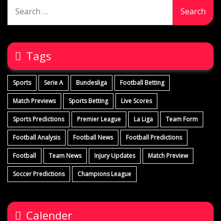
Search
for:
Tags
Sports
Serie A
Bundesliga
Football Betting
Match Previews
Sports Betting
Live Scores
Sports Predictions
Premier League
La Liga
Team Form
Football Analysis
Football News
Football Predictions
Football
Team News
Injury Updates
Match Preview
Soccer Predictions
Champions League
Calender