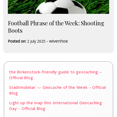
Football Phrase of the Week: Shooting
Boots
-
wivenhoe
Posted on:
2 July 2025
the Birkenstock-friendly guide to geocaching –
Official Blog
Stadtmobiliar — Geocache of the Week – Official
Blog
Light up the map this International Geocaching
Day – Official Blog