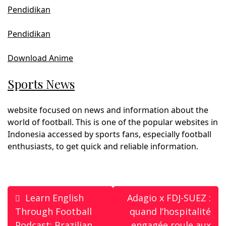
Pendidikan
Pendidikan
Download Anime
Sports News
website focused on news and information about the
world of football. This is one of the popular websites in
Indonesia accessed by sports fans, especially football
enthusiasts, to get quick and reliable information.
Post
Learn English
Adagio x FDJ-SUEZ :
navigation
Through Football
quand l’hospitalité
Podcast: Brazilian
engagée roule aux