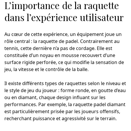
L’importance de la raquette
dans l’expérience utilisateur
Au cœur de cette expérience, un équipement joue un
rôle central : la raquette de padel. Contrairement au
tennis, cette dernière n’a pas de cordage. Elle est
constituée d’un noyau en mousse recouvert d’une
surface rigide perforée, ce qui modifie la sensation de
jeu, la vitesse et le contrôle de la balle.
Il existe différents types de raquettes selon le niveau et
le style de jeu du joueur : forme ronde, en goutte d’eau
ou en diamant, chaque design influant sur les
performances. Par exemple, la raquette padel diamant
est particulièrement prisée par les joueurs offensifs,
recherchant puissance et agressivité sur le terrain.