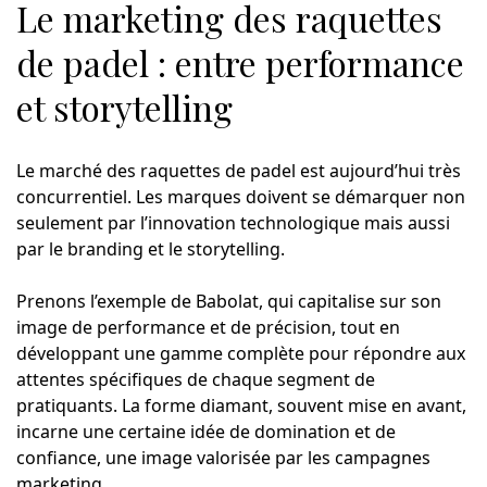
Le marketing des raquettes
de padel : entre performance
et storytelling
Le marché des raquettes de padel est aujourd’hui très
concurrentiel. Les marques doivent se démarquer non
seulement par l’innovation technologique mais aussi
par le branding et le storytelling.
Prenons l’exemple de Babolat, qui capitalise sur son
image de performance et de précision, tout en
développant une gamme complète pour répondre aux
attentes spécifiques de chaque segment de
pratiquants. La forme diamant, souvent mise en avant,
incarne une certaine idée de domination et de
confiance, une image valorisée par les campagnes
marketing.