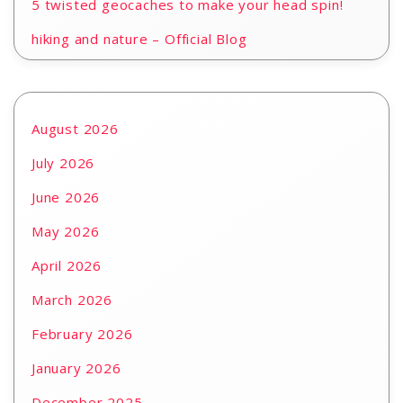
5 twisted geocaches to make your head spin!
hiking and nature – Official Blog
August 2026
July 2026
June 2026
May 2026
April 2026
March 2026
February 2026
January 2026
December 2025