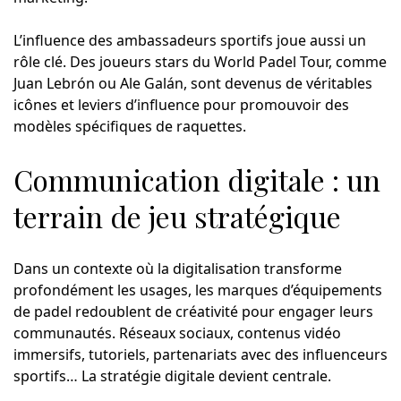
L’influence des ambassadeurs sportifs joue aussi un
rôle clé. Des joueurs stars du World Padel Tour, comme
Juan Lebrón ou Ale Galán, sont devenus de véritables
icônes et leviers d’influence pour promouvoir des
modèles spécifiques de raquettes.
Communication digitale : un
terrain de jeu stratégique
Dans un contexte où la digitalisation transforme
profondément les usages, les marques d’équipements
de padel redoublent de créativité pour engager leurs
communautés. Réseaux sociaux, contenus vidéo
immersifs, tutoriels, partenariats avec des influenceurs
sportifs… La stratégie digitale devient centrale.