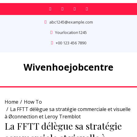
Skip
to
content
abc1245@example.com
Yourlocation1245
+00 123 456 7890
Wivenhoejobcentre
Home
How To
La FFTT délègue sa stratégie commerciale et visuelle
à Øconnection et Leroy Tremblot
La FFTT délègue sa stratégie