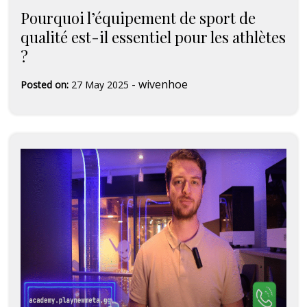
Pourquoi l’équipement de sport de
qualité est-il essentiel pour les athlètes
?
-
wivenhoe
Posted on:
27 May 2025