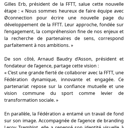
Gilles Erb, président de la FFTT, salue cette nouvelle
étape : « Nous sommes heureux de faire équipe avec
Øconnection pour écrire une nouvelle page du
développement de la FFTT. Leur approche, fondée sur
l’engagement, la compréhension fine de nos enjeux et
la recherche de partenaires de sens, correspond
parfaitement à nos ambitions. »
De son côté, Arnaud Baudry d’Asson, président et
fondateur de l’agence, partage cette vision :
« C’est une grande fierté de collaborer avec la FFTT, une
Fédération dynamique, innovante et engagée. Ce
partenariat repose sur la confiance mutuelle et une
vision commune du sport comme levier de
transformation sociale. »
En parallèle, la Fédération a entamé un travail de fond
sur son image. Accompagnée de l’agence de branding
Leroy Tremblot, elle a repensé son identité visuelle à