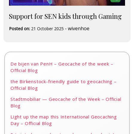
Support for SEN kids through Gaming
-
wivenhoe
Posted on:
21 October 2025
De bijen van PenH – Geocache of the week –
Official Blog
the Birkenstock-friendly guide to geocaching –
Official Blog
Stadtmobiliar — Geocache of the Week – Official
Blog
Light up the map this International Geocaching
Day – Official Blog