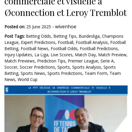
commerciale et visuelle à
Øconnection et Leroy Tremblot
-
wivenhoe
Posted on:
25 June 2025
Post Tags:
Betting Odds
,
Betting Tips
,
Bundesliga
,
Champions
League
,
Expert Predictions
,
Football
,
Football Analysis
,
Football
Betting
,
Football News
,
Football Odds
,
Football Predictions
,
Injury Updates
,
La Liga
,
Live Scores
,
Match Day
,
Match Preview
,
Match Previews
,
Prediction Tips
,
Premier League
,
Serie A
,
Soccer
,
Soccer Predictions
,
Sports
,
Sports Analysis
,
Sports
Betting
,
Sports News
,
Sports Predictions
,
Team Form
,
Team
News
,
World Cup