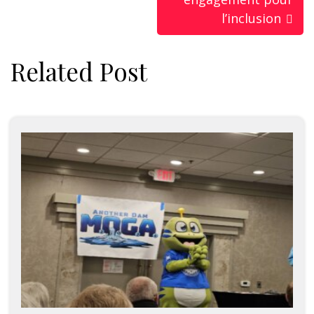
l’inclusion
Related Post